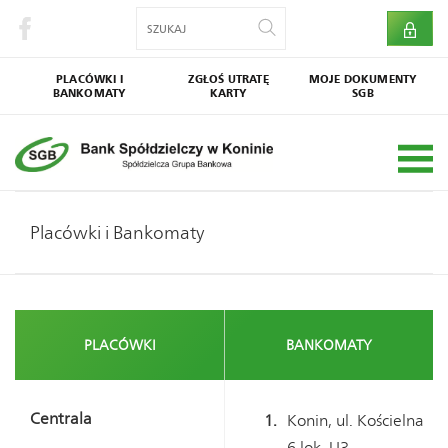
PLACÓWKI I
ZGŁOŚ UTRATĘ
MOJE DOKUMENTY
BANKOMATY
KARTY
SGB
Bankowy Fundusz
Dokumenty zastrzeżone
Gwarancyjny
Placówki i Bankomaty
PLACÓWKI
BANKOMATY
Centrala
Konin, ul. Kościelna
6 lok. U3