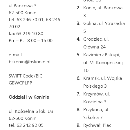
ul.Bankowa 3
Konin, ul. Bankowa
62-500 Konin
3
tel. 63 246 70 01, 63 246
Golina, ul. Strażacka
70 02
5
fax 63 219 10 80
Grodziec, ul.
Pn. – Pt.: 8:00 – 15:00
Główna 24
e-mail:
Kazimierz Biskupi,
bskonin@bskonin.pl
ul. M. Konopnickiej
10
SWIFT Code/BIC:
Kramsk, ul. Wojska
GBWCPLPP
Polskiego 3
Krzymów, ul.
Oddział I w Koninie
Kościelna 3
Przykona, ul.
ul. Kościelna 6 lok. U3
Szkolna 7
62-500 Konin
tel. 63 242 92 05
Rychwał, Plac