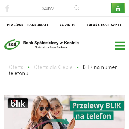
PLACÓWKI I BANKOMATY
COVID-19
ZGŁOŚ UTRATĘ KARTY
Bankowy Fundusz
Dokumenty zastrzeżone
Gwarancyjny
Oferta
Oferta dla Ciebie
BLIK na numer
telefonu